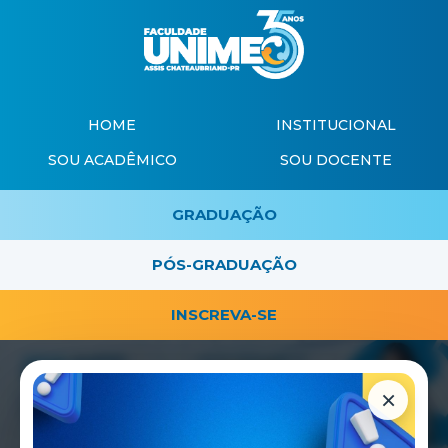
HOME
INSTITUCIONAL
SOU ACADÊMICO
SOU DOCENTE
GRADUAÇÃO
PÓS-GRADUAÇÃO
INSCREVA-SE
×