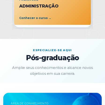
ADMINISTRAÇÃO
A
U
Conhecer o curso →
Co
ESPECIALIZE-SE AQUI
Pós-graduação
Amplie seus conhecimentos e alcance novos
objetivos em sua carreira.
ÁREA DE CONHECIMENTO