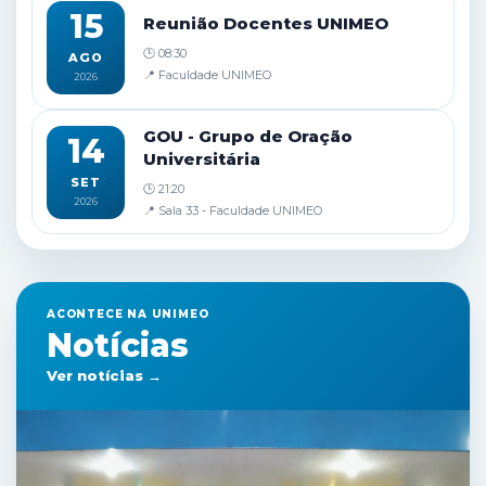
15
Reunião Docentes UNIMEO
🕒 08:30
AGO
📍 Faculdade UNIMEO
2026
GOU - Grupo de Oração
14
Universitária
SET
🕒 21:20
2026
📍 Sala 33 - Faculdade UNIMEO
ACONTECE NA UNIMEO
Notícias
Ver notícias →