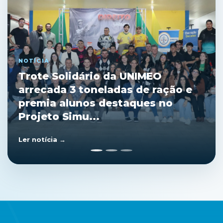
NOTÍCIA
Curso de Direito da Faculdade
Unimeo arrecada quase 3
toneladas de ração em trote
solidário
Ler notícia →