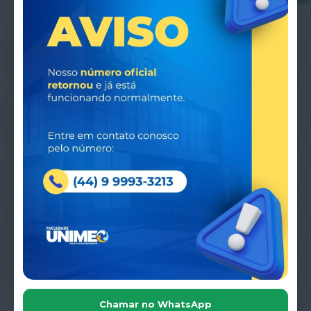
Vestibular
→
🎓
Inscreva-se agora
Nossos cursos de Pós-graduação
→
📘
Conheça a pós-graduação
Agenda
→
📅
Eventos institucionais
Notícias
→
📰
Fique por dentro
Chamar no WhatsApp