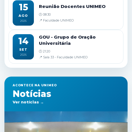
15
Reunião Docentes UNIMEO
🕒 08:30
AGO
📍 Faculdade UNIMEO
2026
GOU - Grupo de Oração
14
Universitária
SET
🕒 21:20
2026
📍 Sala 33 - Faculdade UNIMEO
ACONTECE NA UNIMEO
Notícias
Ver notícias →