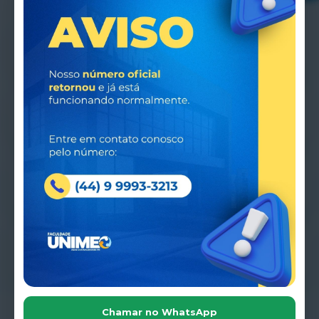
Vestibular
→
🎓
Inscreva-se agora
Nossos cursos de Pós-graduação
→
📘
Conheça a pós-graduação
Agenda
→
📅
Eventos institucionais
Notícias
→
📰
Fique por dentro
Chamar no WhatsApp