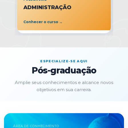
ADMINISTRAÇÃO
A
U
Conhecer o curso →
Co
ESPECIALIZE-SE AQUI
Pós-graduação
Amplie seus conhecimentos e alcance novos
objetivos em sua carreira.
ÁREA DE CONHECIMENTO