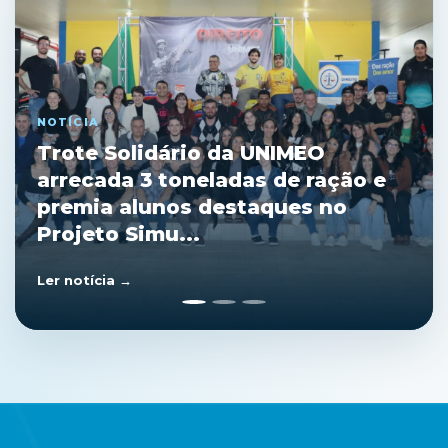
NOTÍCIA
Curso de Direito da Faculdade
Unimeo arrecada quase 3
toneladas de ração em trote
solidário
Ler notícia →