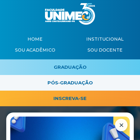
HOME
INSTITUCIONAL
SOU ACADÊMICO
SOU DOCENTE
GRADUAÇÃO
PÓS-GRADUAÇÃO
INSCREVA-SE
×