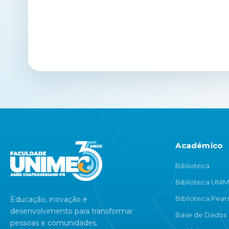
Acadêmico
Biblioteca
Biblioteca UNI
Biblioteca Pear
Educação, inovação e
desenvolvimento para transformar
Base de Dados
pessoas e comunidades.