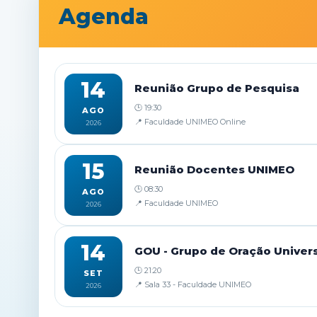
Agenda
14
Reunião Grupo de Pesquisa
🕒 19:30
AGO
📍 Faculdade UNIMEO Online
2026
15
Reunião Docentes UNIMEO
🕒 08:30
AGO
📍 Faculdade UNIMEO
2026
14
GOU - Grupo de Oração Univers
🕒 21:20
SET
📍 Sala 33 - Faculdade UNIMEO
2026