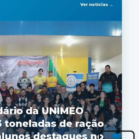
Ver notícias →
Direito da Faculdade
recada quase 3
 de ração em trote