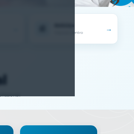
Notícias
📰
→
→
Fique por dentro
l
issional.