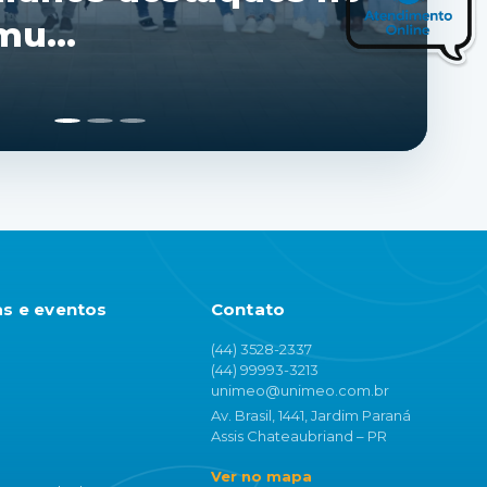
as e eventos
Contato
(44) 3528-2337
(44) 99993-3213
unimeo@unimeo.com.br
Av. Brasil, 1441, Jardim Paraná
Assis Chateaubriand – PR
Ver no mapa