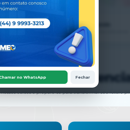
Nossos cursos de
Agenda
📅
→
Pós-graduação
Eventos institucionais
Conheça a pós-graduação
ESCOLHA SEU FUTURO AQUI
Graduação presencia
Chamar no WhatsApp
Fechar
nossos cursos e prepare-se para transformar seu futuro prof