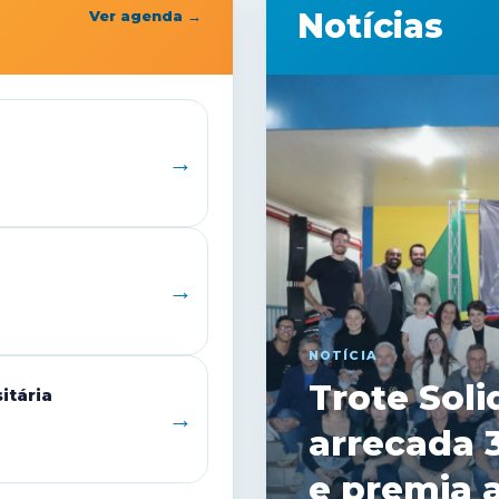
Notícias
Ver agenda →
→
→
NOTÍCIA
Curso de 
itária
→
Unimeo ar
toneladas