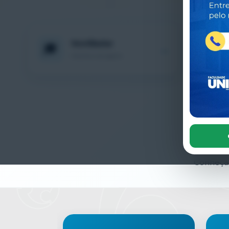
Vestibular
🎓
📘
→
Inscreva-se agora
Conheça 