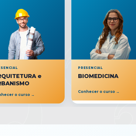
ESENCIAL
PRESENCIAL
RQUITETURA e
BIOMEDICINA
RBANISMO
Conhecer o curso →
hecer o curso →