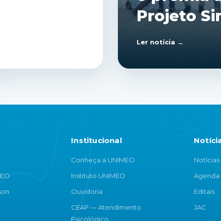
solidário
Ler notícia →
Institucional
Notíci
Conheça a UNIMEO
Notícias
MEO
Instituto UNIMEO
Agenda
son
Ouvidoria
Editais
CEAP — Atendimento
JAC
Psicológico